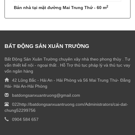
2
Bán nhà tại mặt đường Mai Trung Thứ - 60 m
BẤT ĐỘNG SẢN XUÂN TRƯỜNG
Bất Động Sản Xuân Trường chuyên xây nhà theo phong thủy . Tư
vấn thiết kế nội - ngoại thất . Hỗ Trợ thủ tục pháp lý và thủ tục vay
vốn ngân hàng
42 Lũng Bắc - Hải An - Hải Phòng và 56 Mai Trung Thứ- Đằng
Hải- Hải An-Hải Phòng
batdongsanxuantruong@gmail.com
022http://batdongsanxuantruong.com/Administrators/cai-dat-
chung52299756
0904 584 657