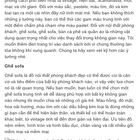
phong cách phổ biến nhất là vintage, hiện đại, Scandinavia, mộc
mạc và chỉ glam. Đối với màu sắc, pastels, màu tím, đỏ và kim
loại tạo ra một cái nhìn đầy nữ tính mát mẻ. Nếu bạn không thích
những ý tưởng này, bạn có thể thử các gam màu trung tính với
một điểm chấm phá chạm nhẹ màu pastel. Đối với
nội thất phòng
khách
, ghế sofa, ghế sofa, bàn cà phê và quần áo là những vật
dụng quan trọng nhất cho việc thay đổi trong không gian này. Tôi
muốn thêm
đèn trang trí
vào danh sách bởi vì chúng thường lan
tỏa không khí xung quanh. Chúng ta hãy xem xét kỹ hơn các ý
tưởng nhé.
Ghế sofa
Ghế sofa là đồ
nội thất phòng khách đẹp
có thể được coi là căn
cứ và tiêu điểm của bất kỳ phòng khách nào, vì vậy việc lựa chọn
nó là rất quan trọng. Nếu bạn muốn, bạn luôn có thể chọn một
ghế sofa
trung tính sẽ dễ dàng phù hợp với bất kỳ không gian
nào nhưng tôi muốn chia sẻ những cô gái trẻ. Màu hồng, đỏ mặt,
hoa oải hương, màu tím với các dấu bằng kim loại là đúng những
gì bạn cần để thể hiện bản thân, và thiết kế có thể hoàn toàn
khác biệt, từ vintage tinh tế đến đơn giản và hiện đại. Ưu tiên đồ
nệm mềm, hình tròn và hình bầu dục, chân vàng và rất nhiều gối
mềm mại và mềm mại.