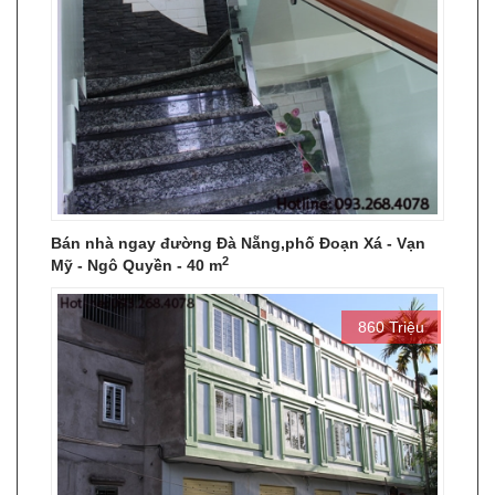
Bán nhà ngay đường Đà Nẵng,phố Đoạn Xá - Vạn
2
Mỹ - Ngô Quyền - 40 m
860 Triệu