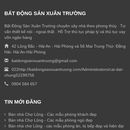
BẤT ĐỘNG SẢN XUÂN TRƯỜNG
Bất Động Sản Xuân Trường chuyên xây nhà theo phong thủy . Tư
vấn thiết kế nội - ngoại thất . Hỗ Trợ thủ tục pháp lý và thủ tục vay
vốn ngân hàng
42 Lũng Bắc - Hải An - Hải Phòng và 56 Mai Trung Thứ- Đằng
Hải- Hải An-Hải Phòng
batdongsanxuantruong@gmail.com
022http://batdongsanxuantruong.com/Administrators/cai-dat-
chung52299756
0904 584 657
TIN MỚI ĐĂNG
Bán nhà Chợ Lũng - Các mẫu phòng khách đẹp
Bán nhà Chợ Lũng - Các mẫu phòng ngủ đẹp
Bán nhà chợ Lũng - các mẫu phòng ăn, tủ bếp đẹp và hiện đại