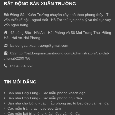
BẤT ĐỘNG SẢN XUÂN TRƯỜNG
Bất Động Sản Xuân Trường chuyên xây nhà theo phong thủy . Tư
vấn thiết kế nội - ngoại thất . Hỗ Trợ thủ tục pháp lý và thủ tục vay
vốn ngân hàng
42 Lũng Bắc - Hải An - Hải Phòng và 56 Mai Trung Thứ- Đằng
Hải- Hải An-Hải Phòng
batdongsanxuantruong@gmail.com
022http://batdongsanxuantruong.com/Administrators/cai-dat-
chung52299756
0904 584 657
TIN MỚI ĐĂNG
Bán nhà Chợ Lũng - Các mẫu phòng khách đẹp
Bán nhà Chợ Lũng - Các mẫu phòng ngủ đẹp
Bán nhà chợ Lũng - các mẫu phòng ăn, tủ bếp đẹp và hiện đại
Các mẫu trần thạch cao sưu tầm
Các mẫu bài trí phòng khách đẹp và hiện đại