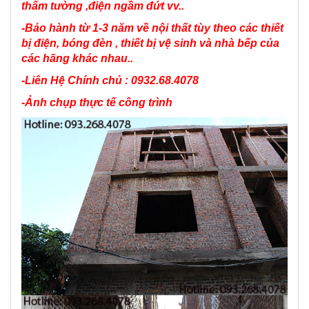
thấm tường ,điện ngầm đứt vv..
-Bảo hành từ 1-3 năm về nội thất tùy theo các thiết
bị điện, bóng đèn , thiết bị vệ sinh và nhà bếp của
các hãng khác nhau..
-Liên Hệ Chính chủ : 0932.68.4078
-Ảnh chụp thực tế công trình