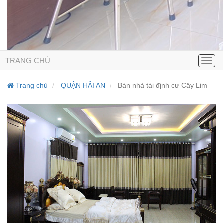
TRANG CHỦ
Men
Trang chủ
QUẬN HẢI AN
Bán nhà tái định cư Cây Lim